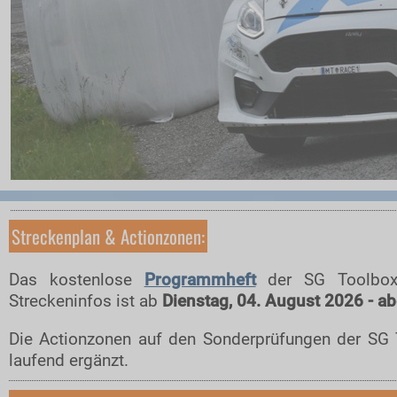
Nennung
Nennliste
Zeitplan
Streckenplan
Onboard-Videos SPs
Programmheft
Zimmernachweis
Kontakt
Streckenplan & Actionzonen:
ZUSEHER
Das kostenlose
Programmheft
der SG Toolbox
Zuseherinformationen
Streckeninfos ist ab
Dienstag, 04. August 2026 - a
Programmheft
Die Actionzonen auf den Sonderprüfungen der SG
Nennliste
laufend ergänzt.
Zeitplan