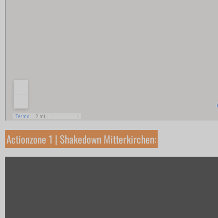
INFO
Sponsoren / Partner
Gemeinden
Rückblick
ARC
Programmheft
Zimmernachweis
Archiv
Actionzone 1 | Shakedown Mitterkirchen:
Kontakt