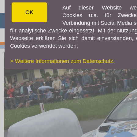
Auf dieser Website we
OK
Cookies u.a. für Zweck
☰ MENÜ
Verbindung mit Social Media 
für analytische Zwecke eingesetzt. Mit der Nutzun
AKTUELLES
Webseite erklären Sie sich damit einverstanden,
Cookies verwendet werden.
Aktuelles
Resultate
> Weitere Informationen zum Datenschutz.
Fotos & Videos
Rallye Radio
Facebook
Instagram
TEILNEHMER
Downloads
Online-Aushang