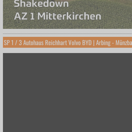
SP 1 / 3 Autohaus Reichhart Volvo BYD | Arbing - Münzba