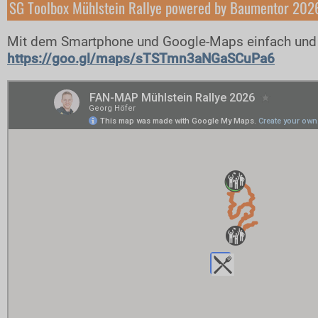
SG Toolbox Mühlstein Rallye powered by Baumentor 202
Streckenplan
Onboard-Videos SPs
Mit dem Smartphone und Google-Maps einfach und 
https://goo.gl/maps/sTSTmn3aNGaSCuPa6
Zimmernachweis
PRESSE
Pressemeldungen
Pressefotos
Akkreditierung
Programmheft
Nennliste
Zeitplan
Streckenplan
Onboard-Videos SPs
Zimmernachweis