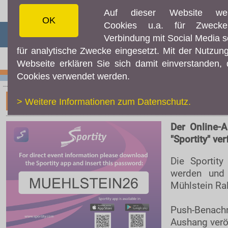
Auf dieser Website we
OK
Cookies u.a. für Zweck
☰ MENÜ
Verbindung mit Social Media 
für analytische Zwecke eingesetzt. Mit der Nutzun
AKTUELLES
Webseite erklären Sie sich damit einverstanden,
Cookies verwendet werden.
Aktuelles
Resultate
Online-Aushang / Noticeboard:
> Weitere Informationen zum Datenschutz.
Fotos & Videos
Der Online-
Rallye Radio
"Sportity" ver
Facebook
Die Sportit
Instagram
werden un
TEILNEHMER
Mühlstein Ra
Downloads
Push-Benachr
Online-Aushang
Aushang veröf