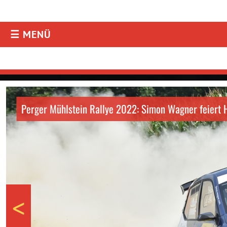
☰ MENÜ
AKTUELLES
Aktuelles
Resultate
Fotos & Videos
Facebook
Instagram
TEILNEHMER
Downloads
Online-Aushang
Nennung