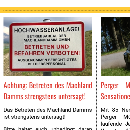
Achtung: Betreten des Machland
Perger Mü
Damms strengstens untersagt!
Sensatione
Das Betreten des Machland Damms
Mit 85 Nen
ist strengstens untersagt!
Perger Mü
laufende J
Bitte haltet euch unbedingt daran