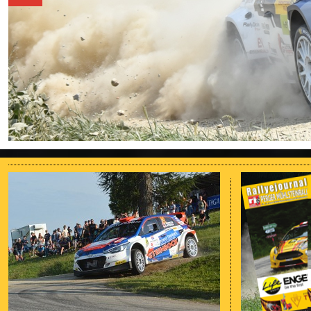
Nennliste
Zeitplan
Streckenplan
Programmheft
Zimmernachweis
Kontakt
ZUSEHER
Zuseherinformationen
Programmheft
Nennliste
Zeitplan
Streckenplan
Zimmernachweis