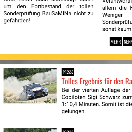
Verantwort
um den Fortbestand der tollen
allem die 
Sonderprüfung BauSaMiNa nicht zu
Weniger
gefährden!
Sonderprü
sonst kaum
MEHR
NENN
PRESSE
Tolles Ergebnis für den Ra
Bei der vierten Auflage de
Copiloten Sigi Schwarz zu
1:10,4 Minuten. Somit ist di
gelungen.