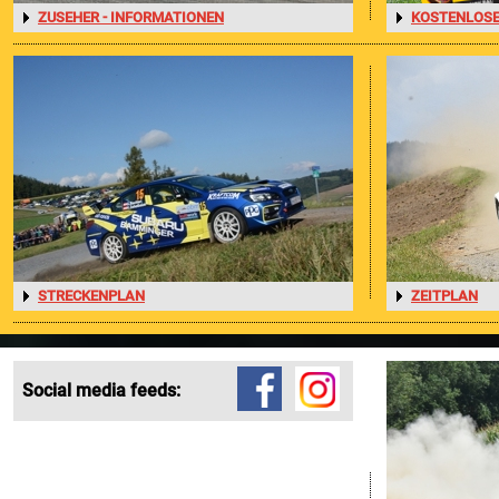
ZUSEHER - INFORMATIONEN
KOSTENLOSE
PRESSE
Pressemeldungen
Pressefotos
Akkreditierung
Programmheft
Nennliste
Zeitplan
Streckenplan
STRECKENPLAN
ZEITPLAN
Zimmernachweis
INFO
.
Social media feeds:
Sponsoren / Partner
Gemeinden
Rückblick