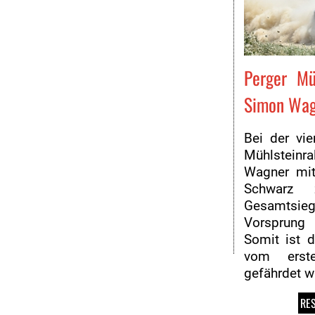
ARC
Programmheft
Zimmernachweis
Perger Mü
Archiv
Simon Wagn
Kontakt
Bei der vie
Mühlsteinra
Wagner mit
Schwarz
Gesamtsieg
Vorsprung
Somit ist d
vom ers
gefährdet w
RE