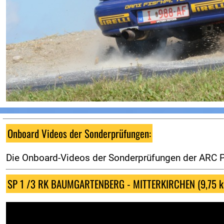
Nennung
Nennliste
Zeitplan
Streckenplan
Onboard-Videos SPs
Programmheft
Zimmernachweis
Kontakt
Onboard Videos der Sonderprüfungen:
ZUSEHER
Die Onboard-Videos der Sonderprüfungen der ARC P
Zuseherinformationen
SP 1 /3 RK BAUMGARTENBERG - MITTERKIRCHEN (9,75 k
Programmheft
Nennliste
Zeitplan