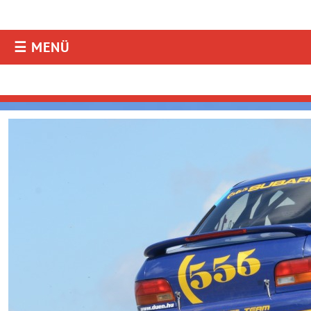
☰ MENÜ
AKTUELLES
Aktuelles
Resultate
Fotos & Videos
Rallye Radio
Facebook
Instagram
TEILNEHMER
Downloads
Online-Aushang