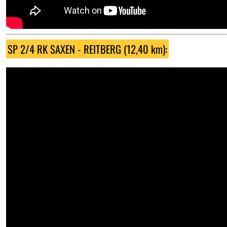
INFO
Sponsoren / Partner
SP 2/4 RK SAXEN - REITBERG (12,40 km):
Gemeinden
Rückblick
ARC
Programmheft
Zimmernachweis
Archiv
Kontakt