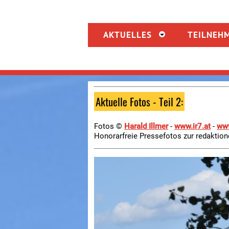
AKTUELLES
TEILNEH
Aktuelle Fotos - Teil 2:
.
Fotos ©
Harald Illmer
-
www.ir7.at
-
www
Honorarfreie Pressefotos zur redaktion