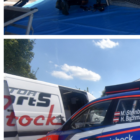
Streckenplan
Onboard-Videos SPs
Zimmernachweis
PRESSE
Pressemeldungen
Pressefotos
Akkreditierung
Programmheft
Nennliste
Zeitplan
Streckenplan
Onboard-Videos SPs
Zimmernachweis