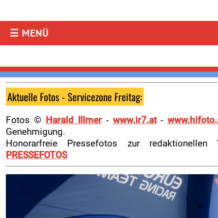
☰ MENÜ
AKTUELLES
Aktuelles
Resultate
Aktuelle Fotos - Servicezone Freitag:
Fotos & Videos
.
Fotos ©
Harald Illmer
-
www.ir7.at
-
www.hifoto.
Rallye Radio
Genehmigung.
Facebook
Honorarfreie Pressefotos zur redaktionellen
PRESSEFOTOS
Instagram
TEILNEHMER
Downloads
Online-Aushang