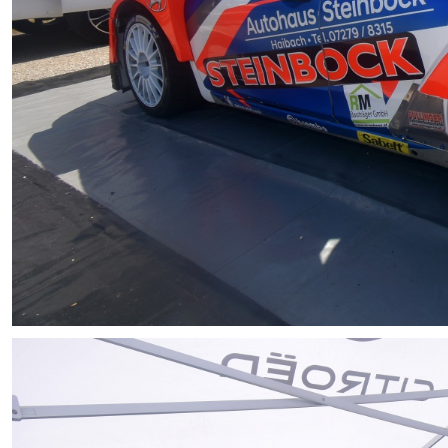
INFO
Sponsoren / Partner
Gemeinden
Rückblick
ARC
Programmheft
Zimmernachweis
Archiv
Kontakt