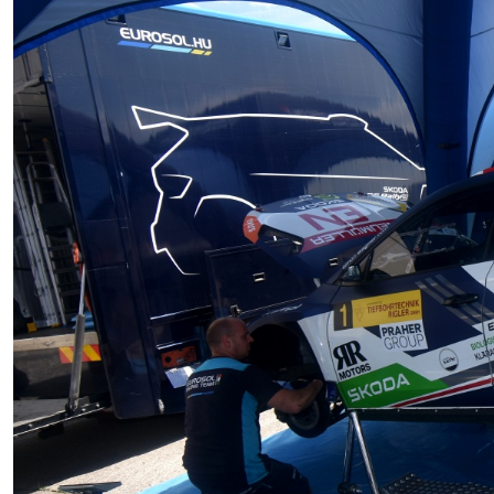
Nennung
Nennliste
Zeitplan
Streckenplan
Onboard-Videos SPs
Programmheft
Zimmernachweis
Kontakt
ZUSEHER
Zuseherinformationen
Programmheft
Nennliste
Zeitplan