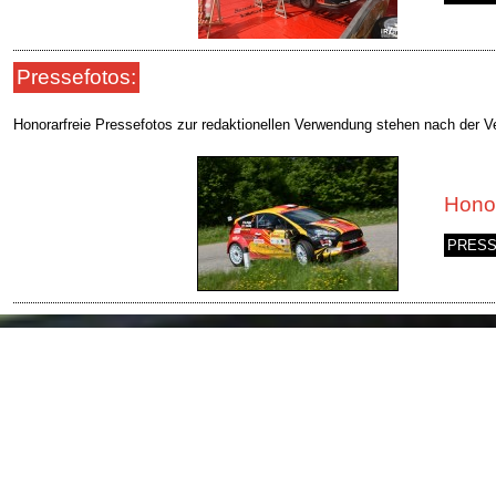
Pressefotos:
Honorarfreie Pressefotos zur redaktionellen Verwendung stehen nach der V
Honor
PRESS